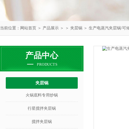
当前位置：
网站首页
＞
产品展示
＞ ＞
夹层锅
＞ 生产电蒸汽夹层锅/可
产品中心
PRODUCTS
夹层锅
火锅底料专用炒锅
行星搅拌夹层锅
搅拌夹层锅