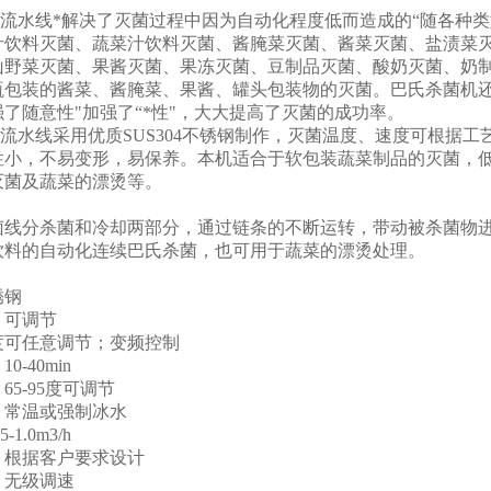
杀菌流水线*解决了灭菌过程中因为自动化程度低而造成的“随各种
汁饮料灭菌、蔬菜汁饮料灭菌、酱腌菜灭菌、酱菜灭菌、盐渍菜
山野菜灭菌、果酱灭菌、果冻灭菌、豆制品灭菌、酸奶灭菌、奶
瓶包装的酱菜、酱腌菜、果酱、罐头包装物的灭菌。巴氏杀菌机
了随意性"加强了“*性"，大大提高了灭菌的成功率。
菌流水线采用优质SUS304不锈钢制作，灭菌温度、速度可根据
性小，不易变形，易保养。本机适合于软包装蔬菜制品的灭菌，
灭菌及蔬菜的漂烫等。
：
菌线分杀菌和冷却两部分，通过链条的不断运转，带动被杀菌物
饮料的自动化连续巴氏杀菌，也可用于蔬菜的漂烫处理。
：
锈钢
；可调节
度可任意调节；变频控制
-40min
65-95度可调节
；常温或强制冰水
1.0m3/h
；根据客户要求设计
；无级调速