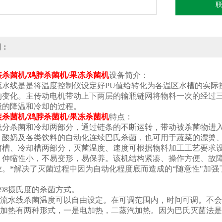
明：
杀菌机/鸡脖杀菌机/果冻杀菌机
设备简介：
流水线是是将温度控制仪设定好PU值给转化为各温区水槽的实际
的变化。主传动电机带动上下两层的输瓶链网将物料一次的经过
级的降温和冷却的过程。
杀菌机/鸡脖杀菌机/果冻杀菌机
特点：
线分杀菌和冷却两部分，通过链条的不断运转，带动被杀菌物进
、酸奶及各类饮料的自动化连续巴氏杀菌，也可用于蔬菜的漂烫、杀
菌槽、冷却槽两部分，灭菌温度、速度可根据物料加工工艺要求
，伸缩性小，不易变形，易保养。该机结构紧凑、操作方便、故
。*解决了灭菌过程中因为自动化程度底而造成的“随意性"加强
于98摄氏度的杀菌方式。
杀菌流水线杀菌温度可以自由设定。在可调范围内，时间可调。不
灭菌加热有两种形式，一是电加热，二蒸汽加热。因为巴氏灭菌法