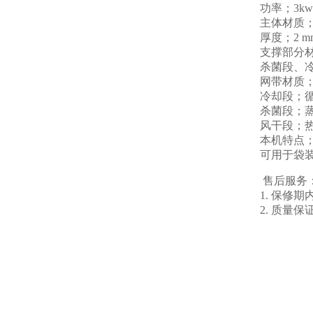
功率；3kw
主体材质
厚度；2 m
支撑部分
杀菌段、冷
网带材质
冷却段；
杀菌段；
风干段；
本机特点
可用于袋
售后服务
1. 保修
2. 质