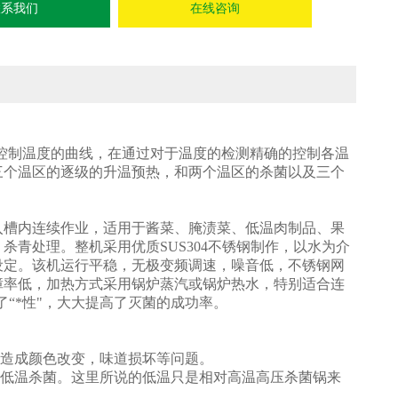
联系我们
在线咨询
控制温度的曲线，在通过对于温度的检测精确的控制各温
三个温区的逐级的升温预热，和两个温区的杀菌以及三个
入槽内连续作业，适用于酱菜、腌渍菜、低温肉制品、果
青处理。整机采用优质SUS304不锈钢制作，以水为介
设定。该机运行平稳，无极变频调速，噪音低，不锈钢网
障率低，加热方式采用锅炉蒸汽或锅炉热水，特别适合连
了“*性"，大大提高了灭菌的成功率。
会造成颜色改变，味道损坏等问题。
是低温杀菌。这里所说的低温只是相对高温高压杀菌锅来