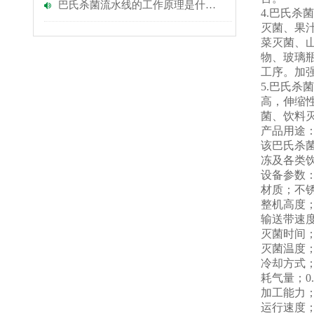
巴氏杀菌流水线的工作原理是什么？
4.巴氏
灭菌、果
菜灭菌、
物、玻璃
工序。加强
5.巴氏杀
高，伸缩
菌、饮料
产品用途
该巴氏杀
冻及各类
设备参数
材质；不
整机高度
输送带速
灭菌时间；10
灭菌温度；
冷却方式
耗气量；0.5-
加工能力
运行速度