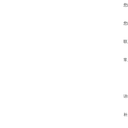
您
您
联
常
详
补