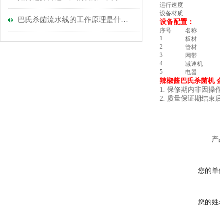
运行速度
设备材质
巴氏杀菌流水线的工作原理是什么？
设备配置：
序号
名称
1
板材
2
管材
3
网带
4
减速机
5
电器
辣椒酱巴氏杀菌机 
1. 保修期内非因
2. 质量保证期结
产
您的单
您的姓