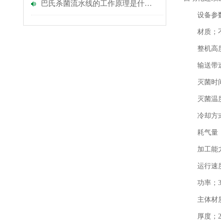
巴氏杀菌流水线的工作原理是什么？
设备参
材质；不
整机高度
输送带速
灭菌时间；1
灭菌温度；
冷却方式
耗气量；0.5
加工能力
运行速度
功率；3k
主体材质
厚度；2 