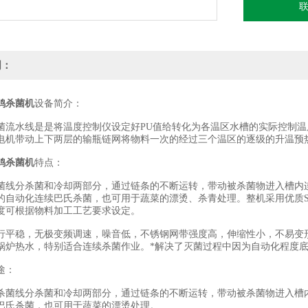
明：
鸡杀菌机
设备简介：
水线是是将温度控制仪设定好PU值给转化为各温区水槽的实际控制温
电机带动上下两层的输瓶链网将物料一次的经过三个温区的逐级的升温预
鸡杀菌机
特点：
分杀菌和冷却两部分，通过链条的不断运转，带动被杀菌物进入槽内连
的自动化连续巴氏杀菌，也可用于蔬菜的漂烫、杀青处理。整机采用优质S
度可根据物料加工工艺要求设定。
稳，无极变频调速，噪音低，不锈钢网带强度高，伸缩性小，不易变形
锅炉热水，特别适合连续杀菌作业。*解决了灭菌过程中因为自动化程度底而
途：
线分杀菌和冷却两部分，通过链条的不断运转，带动被杀菌物进入槽内
巴氏杀菌，也可用于蔬菜的漂烫处理。