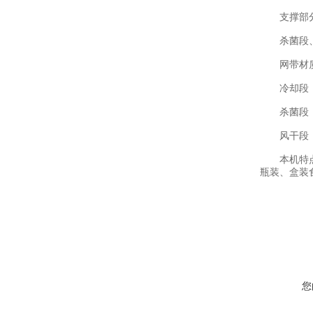
支撑部分材
杀菌段、冷
网带材质；
冷却段；
杀菌段；蒸
风干段；
本机特点；
瓶装、盒装
您