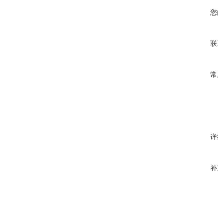
您
联
常
详
补