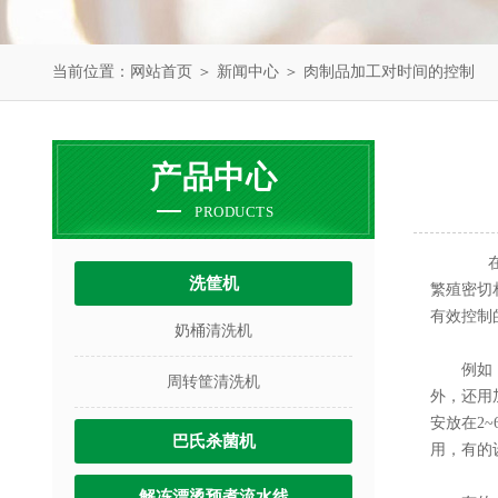
当前位置：
网站首页
＞
新闻中心
＞ 肉制品加工对时间的控制
产品中心
PRODUCTS
在肉
洗筐机
繁殖密切
有效控制
奶桶清洗机
例如，斩
周转筐清洗机
外，还用
安放在2
巴氏杀菌机
用，有的
解冻漂烫预煮流水线