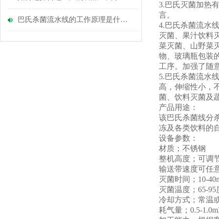
3.巴氏灭菌加
言。
巴氏杀菌流水线的工作原理是什么？
4.巴氏杀菌流
灭菌、果汁饮料
菜灭菌、山野菜
物、玻璃瓶包装
工序。加强了随意
5.巴氏杀菌流水
高，伸缩性小，
菌、饮料灭菌及
产品用途：
该巴氏杀菌线分
冻及各类饮料的
设备参数：
材质；不锈钢
整机高度；可调
输送带速度可任
灭菌时间；10-40m
灭菌温度；65-9
冷却方式；常温
耗气量；0.5-1.0m3