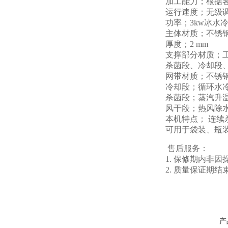
加工能力；根据
运行速度；无级
功率；3kw冰水冷
主体材质；不锈
厚度；2 mm
支撑部分材质；
杀菌段、冷却段、
网带材质；不锈
冷却段；循环水
杀菌段；蒸汽升
风干段；热风除
本机特点； 连
可用于袋装、瓶
售后服务：
1. 保修期内非
2. 质量保证
产