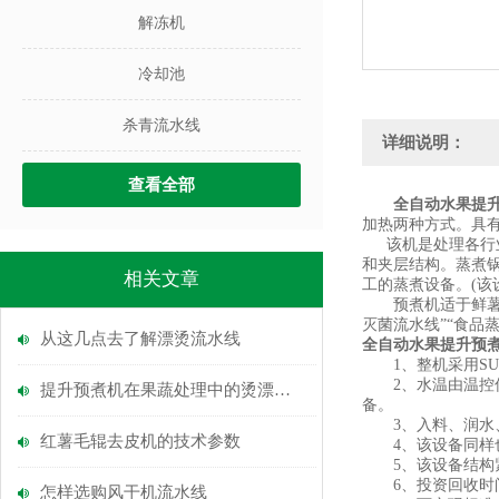
解冻机
冷却池
杀青流水线
详细说明：
查看全部
全自动水果提
加热两种方式。具
该机是处理各行业
和夹层结构。蒸煮
相关文章
工的蒸煮设备。(该
预煮机适于鲜薯片
灭菌流水线”“食品
从这几点去了解漂烫流水线
全自动水果提升预
1、整机采用SU
2、水温由温控仪
提升预煮机在果蔬处理中的烫漂作用
备。
3、入料、润水、
红薯毛辊去皮机的技术参数
4、该设备同样也
5、该设备结构紧
6、投资回收时间
怎样选购风干机流水线